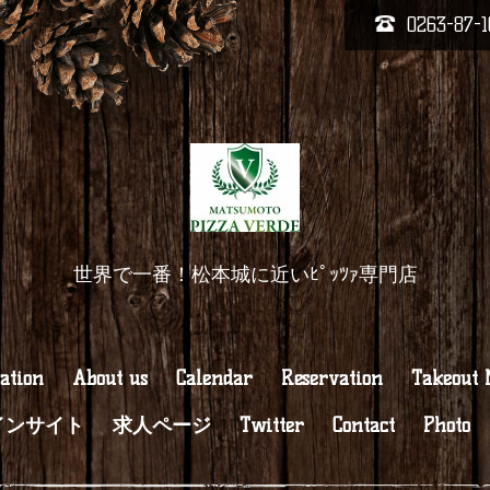
0263-87-1
世界で一番！松本城に近いﾋﾟｯﾂｧ専門店
ation
About us
Calendar
Reservation
Takeout
インサイト
求人ページ
Twitter
Contact
Photo