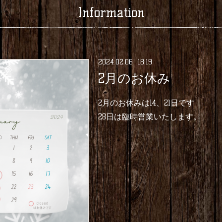
Information
2024
.
02
.
06 18:19
2月のお休み
2月のお休みは14、21日です
28日は臨時営業いたします。