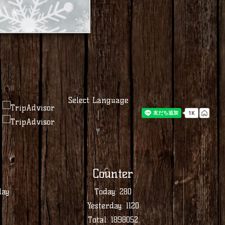
Select Language
▼
Counter
day
Today:
280
業
Yesterday:
1120
Total:
1898052