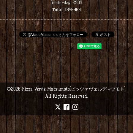
Yesterday:
2909
Total:
1896969
©2026
Pizza Verde Matsumoto(ピッツァヴェルデマツモト)
.
All Rights Reserved.