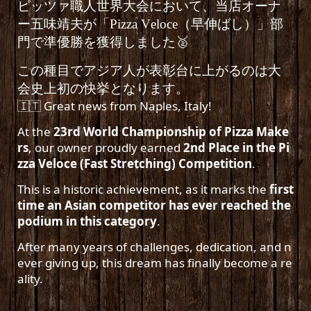
ピッツァ職人世界大会において、当店オーナ
ー五味靖夫が「Pizza Veloce（早伸ばし）」部
門で準優勝を獲得しました🥈
この種目でアジア人が表彰台に上がるのは大
会史上初の快挙となります。
🇮🇹 Great news from Naples, Italy!
At the
23rd World Championship of Pizza Make
rs
, our owner proudly earned
2nd Place in the Pi
zza Veloce (Fast Stretching) Competition
.
This is a historic achievement, as it marks the
first
time an Asian competitor has ever reached the
podium in this category
.
After many years of challenges, dedication, and n
ever giving up, this dream has finally become a re
ality.