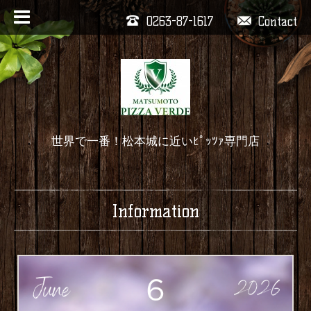
0263-87-1617
Contact
世界で一番！松本城に近いﾋﾟｯﾂｧ専門店
Information