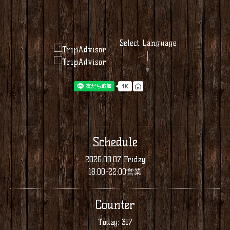
Select Language
▼
Schedule
2026.08.07 Friday
18:00-22:00営業
Counter
Today:
317