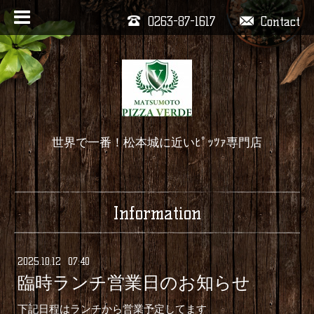
0263-87-1617
Contact
世界で一番！松本城に近いﾋﾟｯﾂｧ専門店
Information
2025
.
10
.
12 07:40
臨時ランチ営業日のお知らせ
下記日程はランチから営業予定してます