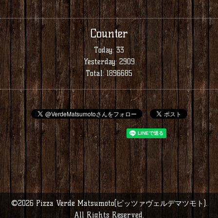
Counter
Today:
33
Yesterday:
2909
Total:
1896685
©2026
Pizza Verde Matsumoto(ピッツァヴェルデマツモト)
.
All Rights Reserved.