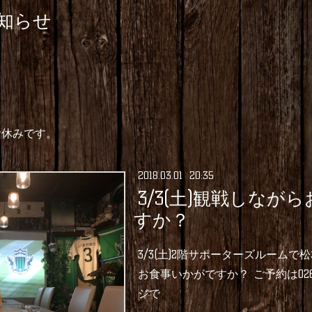
知らせ
お休みです。
2018
.
03
.
01 20:35
3/3(土)観戦しなが
すか？
3/3(土)2階サポーターズルームで松
お食事いかがですか？ ご予約は0263
ジで