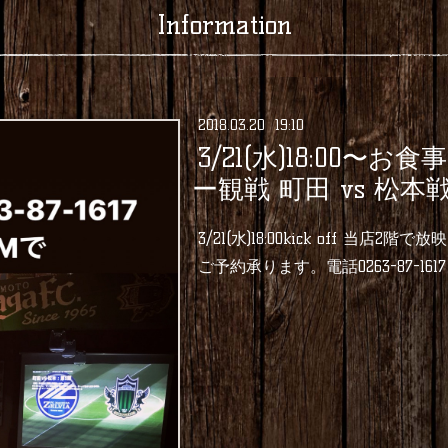
Information
2018
.
03
.
20 19:10
3/21(水)18:00〜
ー観戦 町田 vs 松本
3/21(水)18:00kick off 当店2階で放映
ご予約承ります。電話0263-87-161