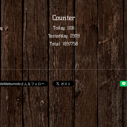
Counter
ay
Today:
1106
業
Yesterday:
2909
Total:
1897758