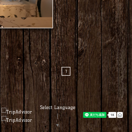
1
Select Language
▼