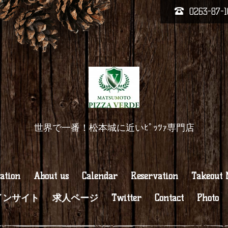
0263-87-1
世界で一番！松本城に近いﾋﾟｯﾂｧ専門店
ation
About us
Calendar
Reservation
Takeout
インサイト
求人ページ
Twitter
Contact
Photo