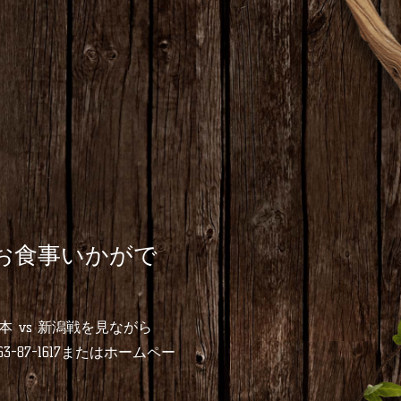
らお食事いかがで
本 vs 新潟戦を見ながら
-87-1617またはホームペー