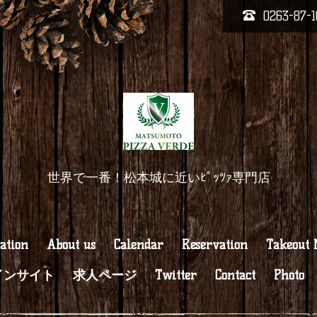
0263-87-1
世界で一番！松本城に近いﾋﾟｯﾂｧ専門店
ation
About us
Calendar
Reservation
Takeout
インサイト
求人ページ
Twitter
Contact
Photo