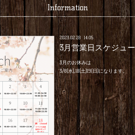
Information
2023
.
02
.
28 14:05
3月営業日スケジュ
3月のお休みは
3/8(水),18(土)19(日)になります。