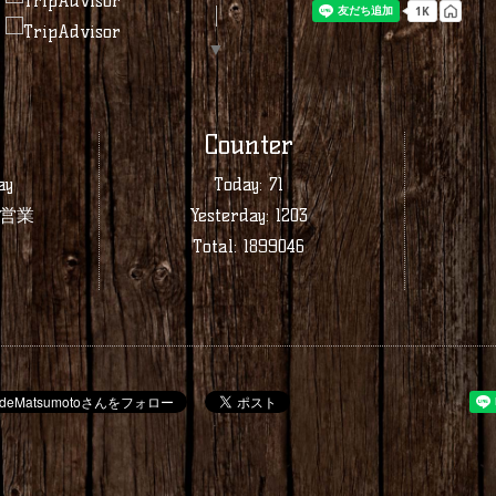
▼
Counter
ay
Today:
71
:00営業
Yesterday:
1203
Total:
1899046