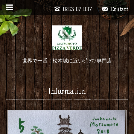
0263-87-1617
Contact
世界で一番！松本城に近いﾋﾟｯﾂｧ専門店
Information