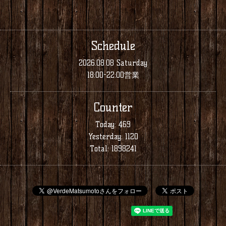
Schedule
2026.08.08 Saturday
18:00-22:00営業
Counter
Today:
469
Yesterday:
1120
Total:
1898241