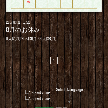
2017
.
07
.
31 10:52
8月のお休み
1(火)7(月)17(木)21(月)22(火)28(月)
1
Select Language
▼