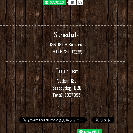
Schedule
2026.08.08 Saturday
18:00-22:00営業
Counter
Today:
121
Yesterday:
1120
Total:
1897893