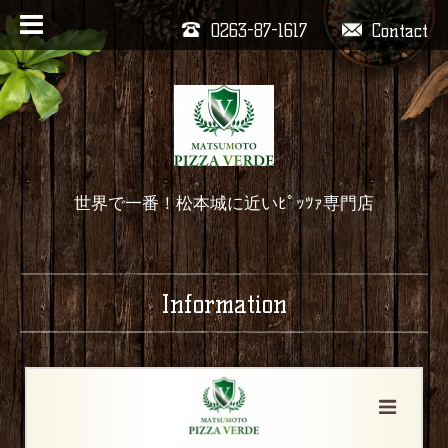
0263-87-1617
Contact
世界で一番！松本城に近いﾋﾟｯﾂｧ専門店
Information