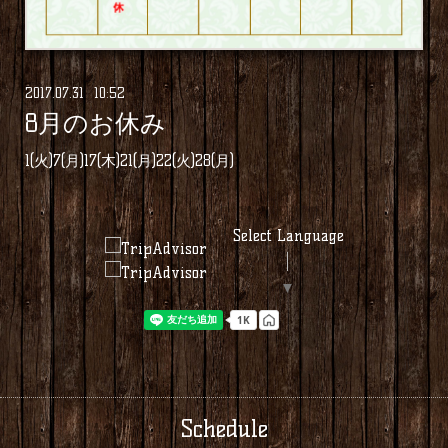
2017
.
07
.
31 10:52
8月のお休み
1(火)7(月)17(木)21(月)22(火)28(月)
Select Language
▼
Schedule