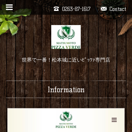
0263-87-1617
Contact
世界で一番！松本城に近いﾋﾟｯﾂｧ専門店
Information