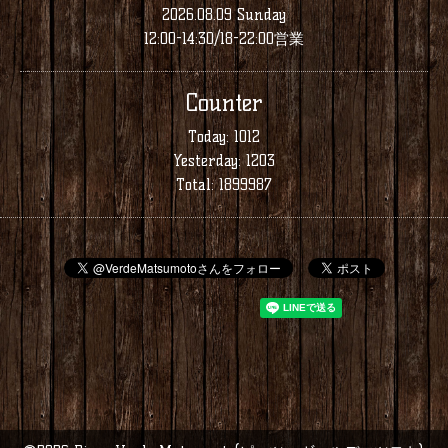
2026.08.09 Sunday
12:00-14:30/18-22:00営業
Counter
Today:
1012
Yesterday:
1203
Total:
1899987