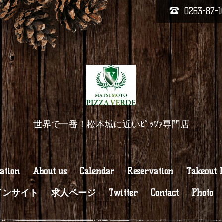
0263-87-1
世界で一番！松本城に近いﾋﾟｯﾂｧ専門店
ation
About us
Calendar
Reservation
Takeout
インサイト
求人ページ
Twitter
Contact
Photo