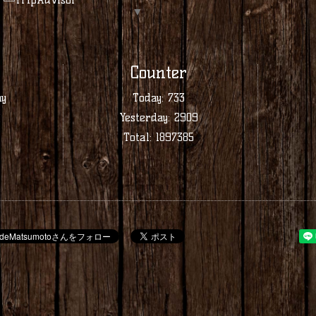
▼
Counter
ay
Today:
733
業
Yesterday:
2909
Total:
1897385