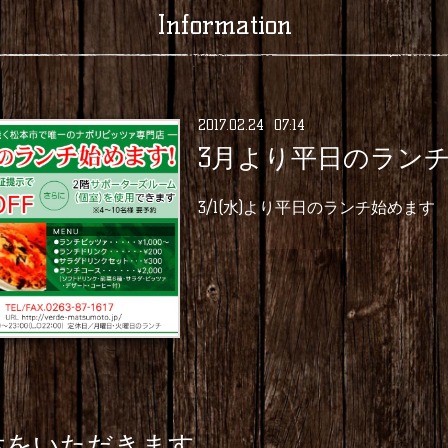
Information
2017
.
02
.
24 07:14
3月より平日のラン
3/1(水)より平日のランチ始めます
月)連休をいただきます