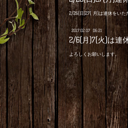
2/26(日)27( 月)は連
2017
.
02
.
07 06:21
2/6(月)7(火)
よろしくお願いします。