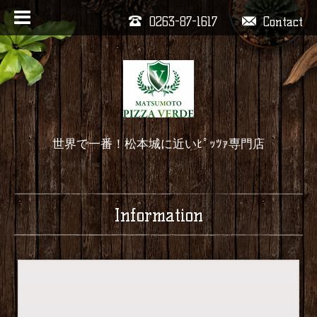
0263-87-1617
Contact
世界で一番！松本城に近いﾋﾟｯﾂｧ専門店
Information