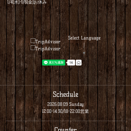
1/4(水)-1/6(金)お休み
Select Language
▼
Schedule
2026.08.09 Sunday
12:00-14:30/18-22:00営業
Counter