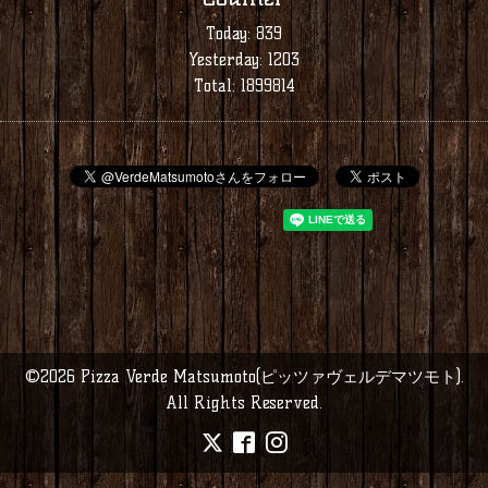
Today:
839
Yesterday:
1203
Total:
1899814
©2026
Pizza Verde Matsumoto(ピッツァヴェルデマツモト)
.
All Rights Reserved.