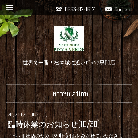
0263-87-1617
Contact
世界で一番！松本城に近いﾋﾟｯﾂｧ専門店
Information
2022
.
10
.
29 06:38
臨時休業のお知らせ(10/30)
イベント出店のため10/30(日)はお休みさせていただきま