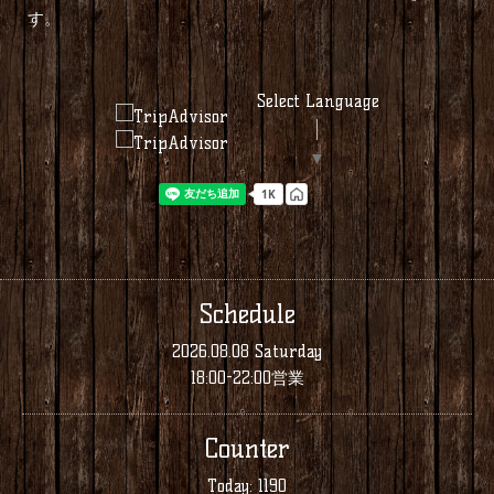
す。
Select Language
▼
Schedule
2026.08.08 Saturday
18:00-22:00営業
Counter
Today:
1190