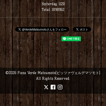
Yesterday:
1120
Total:
1898962
©2026
Pizza Verde Matsumoto(ピッツァヴェルデマツモト)
.
All Rights Reserved.