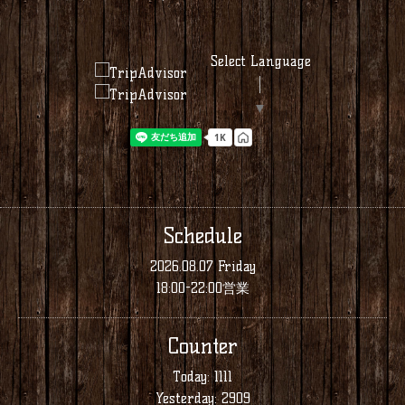
Select Language
▼
Schedule
2026.08.07 Friday
18:00-22:00営業
Counter
Today:
1111
Yesterday:
2909