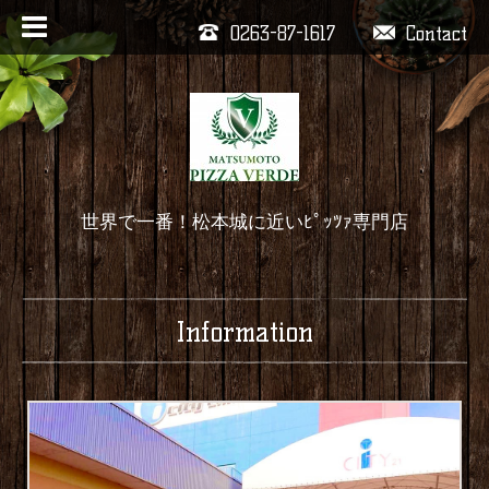
0263-87-1617
Contact
世界で一番！松本城に近いﾋﾟｯﾂｧ専門店
Information