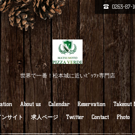
0263-87-1
世界で一番！松本城に近いﾋﾟｯﾂｧ専門店
ation
About us
Calendar
Reservation
Takeout
インサイト
求人ページ
Twitter
Contact
Photo