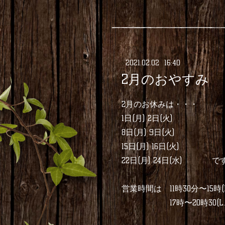
2021
.
02
.
02 16:40
2月のおやすみ
2月のお休みは・・・
1日(月) 2日(火)
8日(月) 9日(火)
15日(月) 16日(火)
22日(月) 24日(水) です🙇
営業時間は 11時30分〜15時(L.
17時〜20時30(L.O