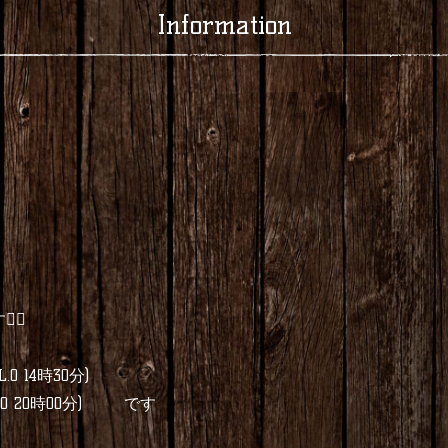
Information
‍♂️
O 14時30分)
 20時00分) です