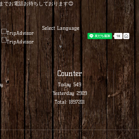
17 までお電話お待ちしております😊
Select Language
▼
Counter
ay
Today:
549
業
Yesterday:
2909
Total:
1897201