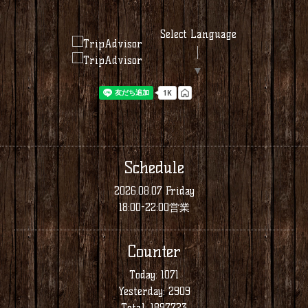
Select Language
▼
Schedule
2026.08.07 Friday
18:00-22:00営業
Counter
Today:
1071
Yesterday:
2909
Total:
1897723