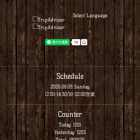
Select Language
▼
Schedule
2026.08.09 Sunday
12:00-14:30/18-22:00営業
Counter
Today:
1201
Yesterday:
1203
Total:
1900176