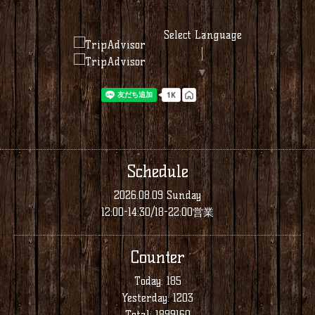
Select Language
▼
Schedule
2026.08.09 Sunday
12:00-14:30/18-22:00営業
Counter
Today:
185
Yesterday:
1203
Total:
1899160