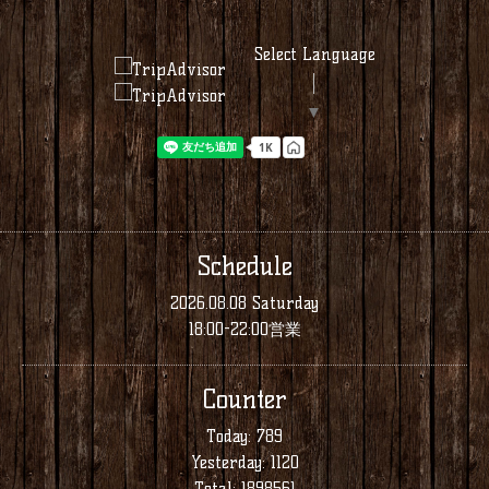
Select Language
▼
Schedule
2026.08.08 Saturday
18:00-22:00営業
Counter
Today:
789
Yesterday:
1120
Total:
1898561