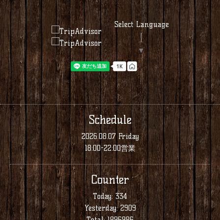
Select Language
▼
Schedule
2026.08.07 Friday
18:00-22:00営業
Counter
Today:
334
Yesterday:
2909
Total:
1896986