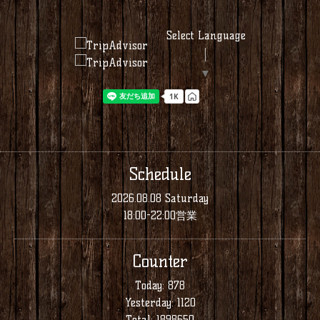
Select Language
▼
Schedule
2026.08.08 Saturday
18:00-22:00営業
Counter
Today:
878
Yesterday:
1120
Total:
1898650