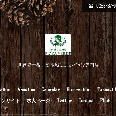
0263-87-1
世界で一番！松本城に近いﾋﾟｯﾂｧ専門店
ation
About us
Calendar
Reservation
Takeout
インサイト
求人ページ
Twitter
Contact
Photo