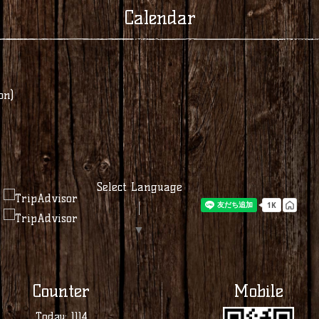
Calendar
on)
業
Select Language
▼
Counter
Mobile
Today:
1114