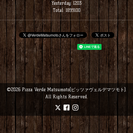
Yesterday:
1203
Total:
1899100
©2026
Pizza Verde Matsumoto(ピッツァヴェルデマツモト)
.
All Rights Reserved.