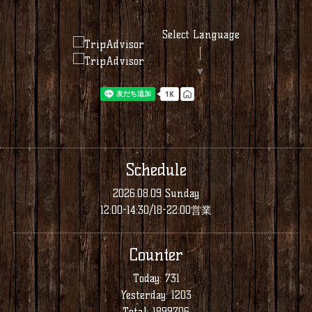
Select Language
▼
Schedule
2026.08.09 Sunday
12:00-14:30/18-22:00営業
Counter
Today:
731
Yesterday:
1203
Total:
1899706