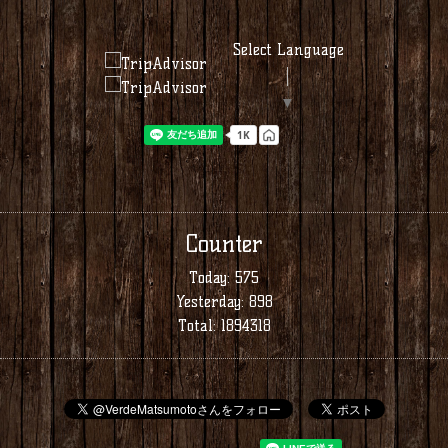
Select Language
▼
Counter
Today:
575
Yesterday:
898
Total:
1894318