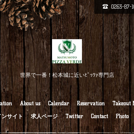
0263-87-1
世界で一番！松本城に近いﾋﾟｯﾂｧ専門店
ation
About us
Calendar
Reservation
Takeout
インサイト
求人ページ
Twitter
Contact
Photo