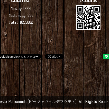
Today:
1339
Yesterday:
898
Total:
1895082
 Verde Matsumoto(ピッツァヴェルデマツモト)
. All Rights Rese