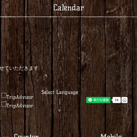
Calendar
せていただきます
Select Language
▼
Counter
Mobile