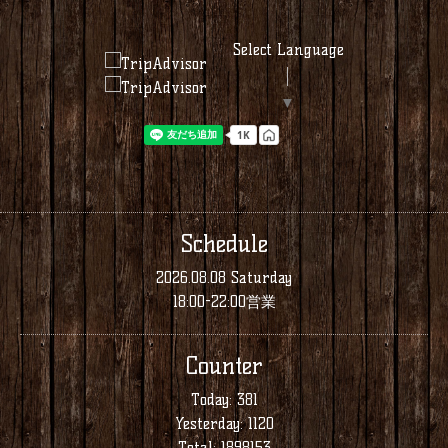
Select Language
▼
Schedule
2026.08.08 Saturday
18:00-22:00営業
Counter
Today:
381
Yesterday:
1120
Total:
1898153