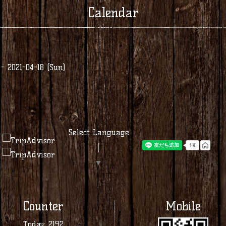
Calendar
 - 2021-04-18 (Sun)
Select Language
▼
Counter
Mobile
Today:
2192