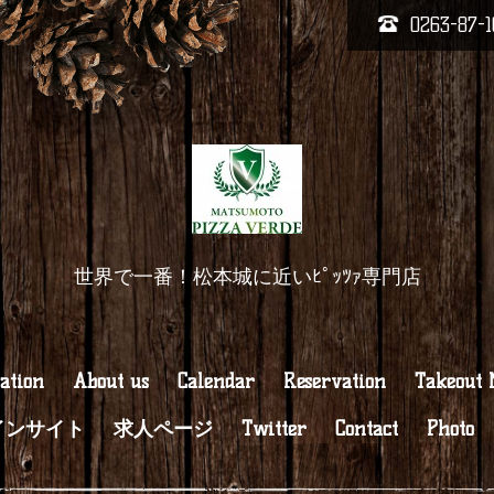
0263-87-1
世界で一番！松本城に近いﾋﾟｯﾂｧ専門店
ation
About us
Calendar
Reservation
Takeout
インサイト
求人ページ
Twitter
Contact
Photo