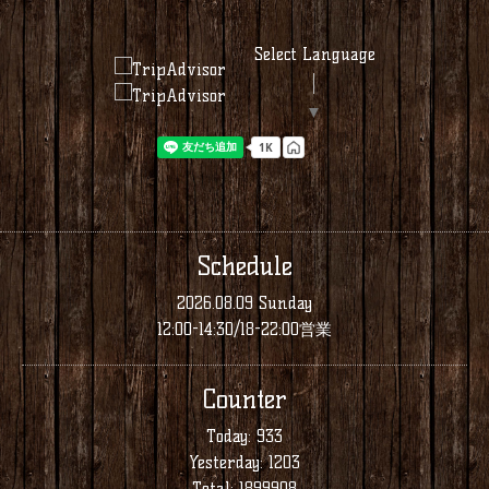
Select Language
▼
Schedule
2026.08.09 Sunday
12:00-14:30/18-22:00営業
Counter
Today:
933
Yesterday:
1203
Total:
1899908