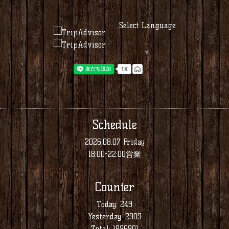
Select Language
▼
Schedule
2026.08.07 Friday
18:00-22:00営業
Counter
Today:
249
Yesterday:
2909
Total:
1896901