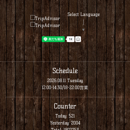
Select Language
▼
Schedule
2026.08.11 Tuesday
12:00-14:30/18-22:00営業
Counter
Today:
521
Yesterday:
2004
Total:
1902753