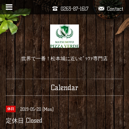
0263-87-1617
Contact
世界で一番！松本城に近いﾋﾟｯﾂｧ専門店
Calendar
2019-05-20 (Mon)
休日
定休日 Closed