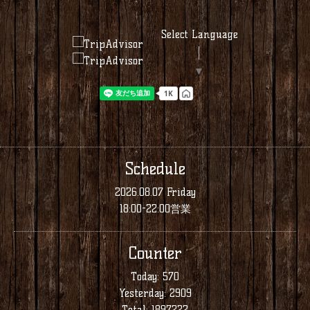
Select Language
▼
Schedule
2026.08.07 Friday
18:00-22:00営業
Counter
Today:
570
Yesterday:
2909
Total:
1897222