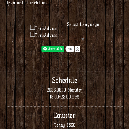
Open only lunchtime
Select Language
▼
Schedule
2026.08.10 Monday
18:00-22:00営業
Counter
Today:
1336