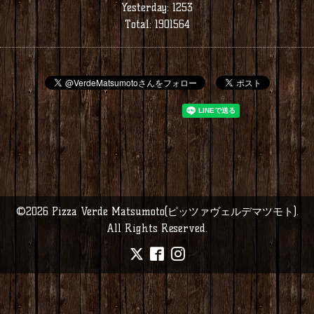
Yesterday:
1253
Total:
1901564
©2026
Pizza Verde Matsumoto(ピッツァヴェルデマツモト)
.
All Rights Reserved.