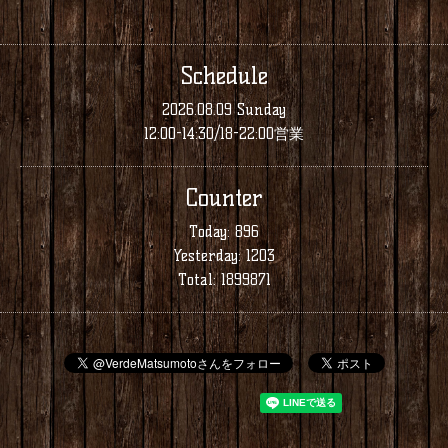
Schedule
2026.08.09 Sunday
12:00-14:30/18-22:00営業
Counter
Today:
896
Yesterday:
1203
Total:
1899871