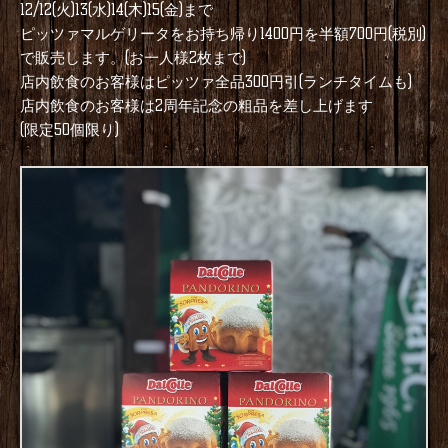
12/12(火)13(水)14(木)15(金)まで
ピッツァマルゲリータをお持ち帰り1400円を半額700円(税別)
で販売します。(お一人様2枚まで)
店内飲食のお客様はピッツァ全品300円引(ランチタイムも)
店内飲食のお客様は2周年記念の粗品を差し上げます
(限定50個限り)