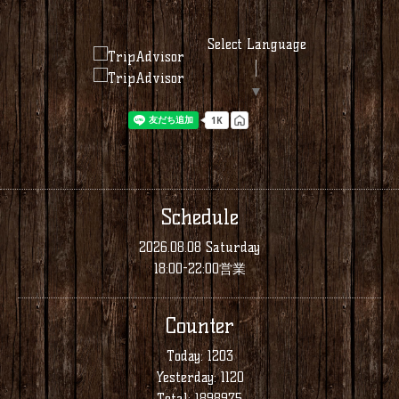
Select Language
▼
Schedule
2026.08.08 Saturday
18:00-22:00営業
Counter
Today:
1203
Yesterday:
1120
Total:
1898975