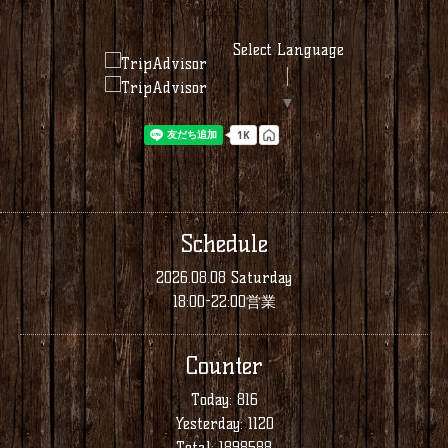
Select Language
▼
Schedule
2026.08.08 Saturday
18:00-22:00営業
Counter
Today:
816
Yesterday:
1120
Total:
1898588